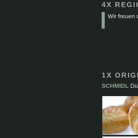
4X REG
Wir freuen 
1X ORI
SCHMIDL
Dür