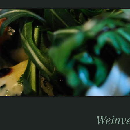
Infos
Speisen
Wein
Extras
Reservierung
Spezialitätenladen
Weinkarte
Weinverkostung
Weinve